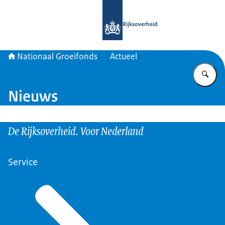
Naar de homepage van Nationaal Gr
Rijksoverheid
Nationaal Groeifonds
Actueel
Vu
Nieuws
De Rijksoverheid. Voor Nederland
Service