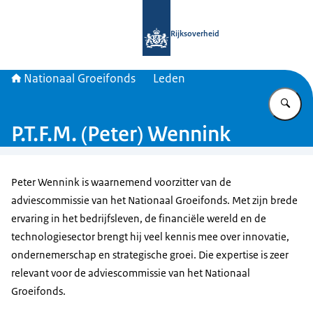
Naar de homepage van Nationaal Gr
Rijksoverheid
Nationaal Groeifonds
Leden
Vu
P.T.F.M. (Peter) Wennink
Peter Wennink is waarnemend voorzitter van de
adviescommissie van het Nationaal Groeifonds. Met zijn brede
ervaring in het bedrijfsleven, de financiële wereld en de
technologiesector brengt hij veel kennis mee over innovatie,
ondernemerschap en strategische groei. Die expertise is zeer
relevant voor de adviescommissie van het Nationaal
Groeifonds.