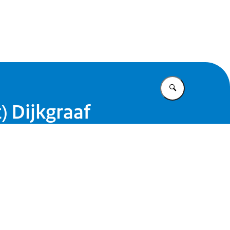
eifonds
Vul in wat u z
) Dijkgraaf