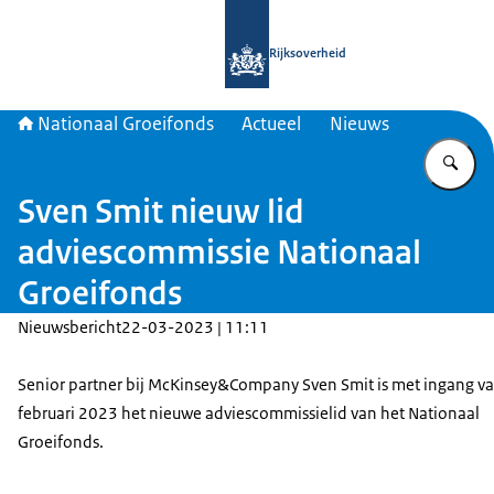
Naar de homepage van Nationaal Gr
Rijksoverheid
Nationaal Groeifonds
Actueel
Nieuws
Vu
Sven Smit nieuw lid
adviescommissie Nationaal
Groeifonds
Nieuwsbericht
22-03-2023 | 11:11
Senior partner bij McKinsey&Company Sven Smit is met ingang v
februari 2023 het nieuwe adviescommissielid van het Nationaal
Groeifonds.