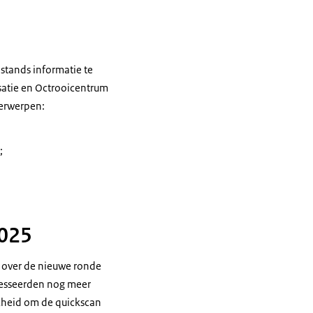
stands informatie te
satie en Octrooicentrum
derwerpen:
;
2025
 over de nieuwe ronde
resseerden nog meer
jkheid om de quickscan