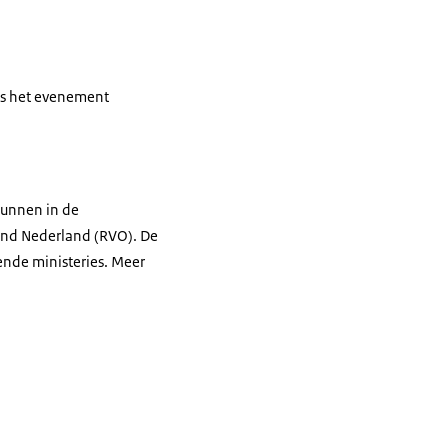
ns het evenement
kunnen in de
end Nederland (RVO). De
ende ministeries. Meer