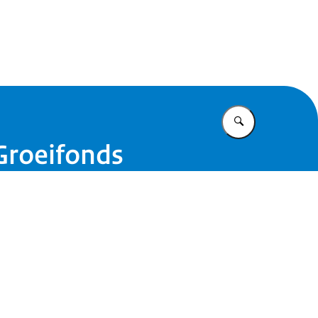
eifonds
Vul in wat u z
Groeifonds