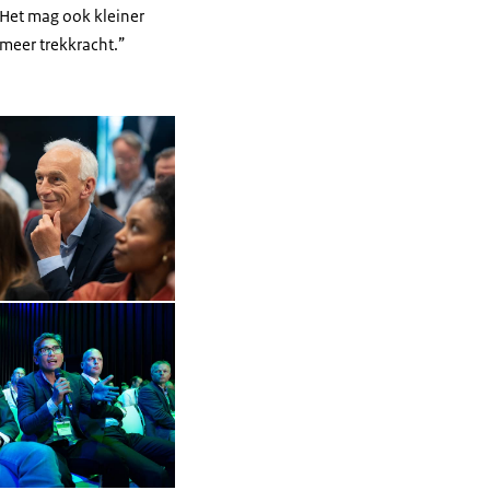
. Het mag ook kleiner
e al meer trekkracht.”
in vergrote weergave
Open de galerij in vergrote weergave
Open de galerij in vergrote weergave