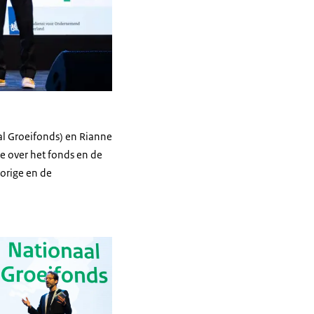
al Groeifonds) en Rianne
e over het fonds en de
vorige en de
in vergrote weergave
Open de galerij in vergrote weergave