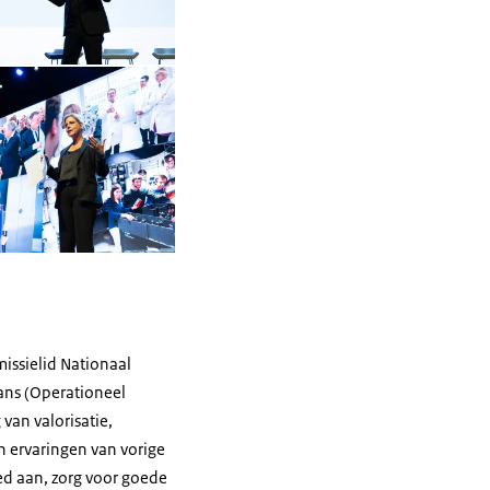
Open de galerij in vergrote weergave
issielid Nationaal
mans (Operationeel
van valorisatie,
 ervaringen van vorige
oed aan, zorg voor goede