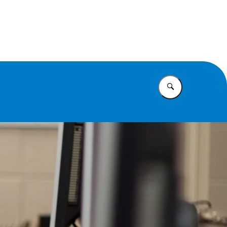
eifonds
Vul in wat u z