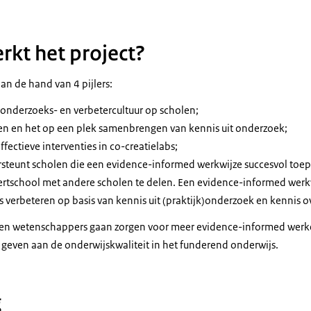
kt het project?
an de hand van 4 pijlers:
 onderzoeks- en verbetercultuur op scholen;
en en het op een plek samenbrengen van kennis uit onderzoek;
fectieve interventies in co-creatielabs;
teunt scholen die een evidence-informed werkwijze succesvol toe
ertschool met andere scholen te delen. Een evidence-informed werkw
 verbeteren op basis van kennis uit (praktijk)onderzoek en kennis ov
 en wetenschappers gaan zorgen voor meer evidence-informed werke
e geven aan de onderwijskwaliteit in het funderend onderwijs.
g