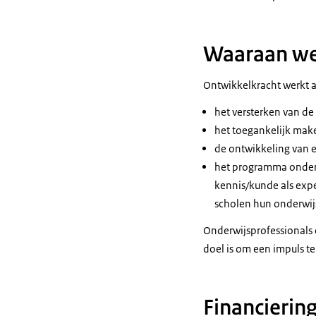
Waaraan wer
Ontwikkelkracht werkt a
het versterken van de
het toegankelijk mak
de ontwikkeling van ef
het programma onders
kennis/kunde als exp
scholen hun onderwijs
Onderwijsprofessionals
doel is om een impuls t
Financierin