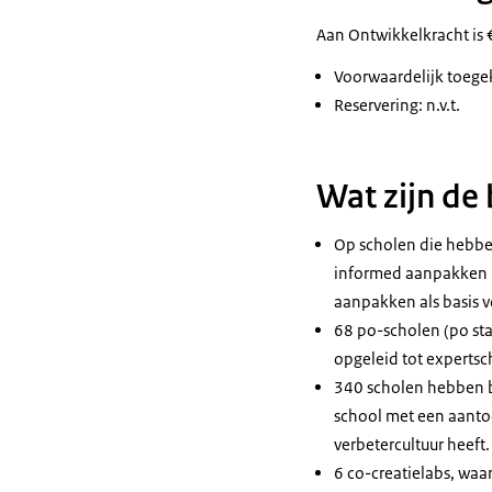
Aan Ontwikkelkracht is 
Voorwaardelijk toege
Reservering: n.v.t.
Wat zijn de
Op scholen die hebbe
informed aanpakken i
aanpakken als basis 
68 po-scholen (po sta
opgeleid tot expertsc
340 scholen hebben be
school met een aanto
verbetercultuur heeft
6 co-creatielabs, waa