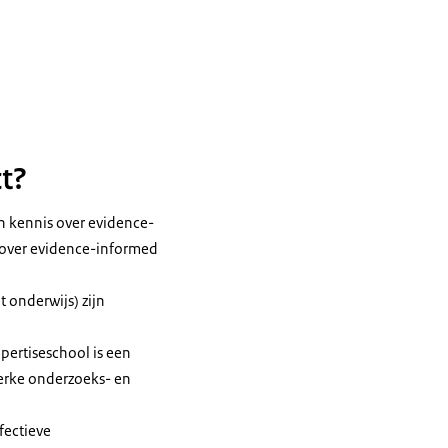
t?
n kennis over evidence-
 over evidence-informed
 onderwijs) zijn
pertiseschool is een
terke onderzoeks- en
fectieve