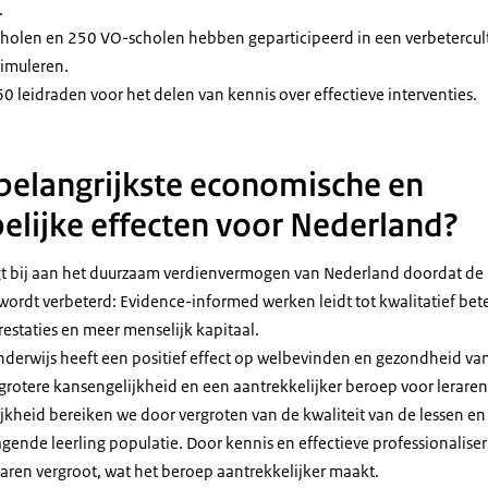
.
holen en 250 VO-scholen hebben geparticipeerd in een verbetercult
timuleren.
0 leidraden voor het delen van kennis over effectieve interventies.
 belangrijkste economische en
lijke effecten voor Nederland?
 bij aan het duurzaam verdienvermogen van Nederland doordat de k
ordt verbeterd: Evidence-informed werken leidt tot kwalitatief bete
restaties en meer menselijk kapitaal.
erwijs heeft een positief effect op welbevinden en gezondheid van
grotere kansengelijkheid en een aantrekkelijker beroep voor lerare
jkheid bereiken we door vergroten van de kwaliteit van de lessen e
gende leerling populatie. Door kennis en effectieve professionalise
aren vergroot, wat het beroep aantrekkelijker maakt.