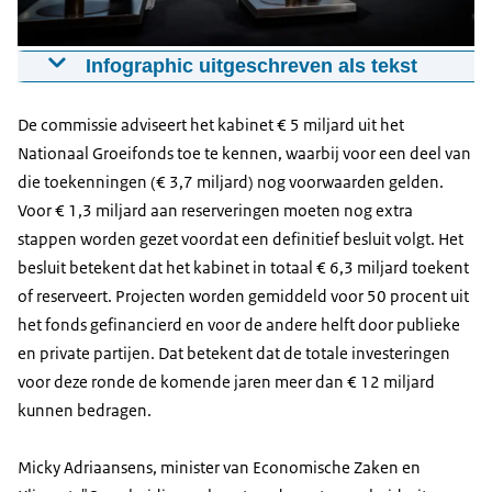
Infographic uitgeschreven als tekst
Micky Adriaansens, minister van Economische Zaken
en Klimaat en Jeroen Dijsselbloem, voorzitter
De commissie adviseert het kabinet € 5 miljard uit het
adviescommissie maken het advies bekend over de
Nationaal Groeifonds toe te kennen, waarbij voor een deel van
e
projecten voor de 2
ronde van het Nationaal
die toekenningen (€ 3,7 miljard) nog voorwaarden gelden.
Groeifonds.
Voor € 1,3 miljard aan reserveringen moeten nog extra
stappen worden gezet voordat een definitief besluit volgt. Het
besluit betekent dat het kabinet in totaal € 6,3 miljard toekent
of reserveert. Projecten worden gemiddeld voor 50 procent uit
het fonds gefinancierd en voor de andere helft door publieke
en private partijen. Dat betekent dat de totale investeringen
voor deze ronde de komende jaren meer dan € 12 miljard
kunnen bedragen.
Micky Adriaansens, minister van Economische Zaken en