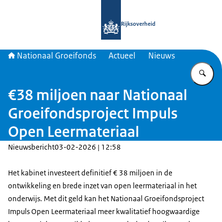
Naar de homepage van Nationaal Gr
Rijksoverheid
Nationaal Groeifonds
Actueel
Nieuws
Vu
€38 miljoen naar Nationaal
Groeifondsproject Impuls
Open Leermateriaal
Nieuwsbericht
03-02-2026 | 12:58
Het kabinet investeert definitief € 38 miljoen in de
ontwikkeling en brede inzet van open leermateriaal in het
onderwijs. Met dit geld kan het Nationaal Groeifondsproject
Impuls Open Leermateriaal meer kwalitatief hoogwaardige