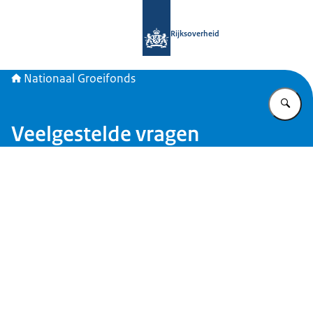
Naar de homepage van Nationaal Gr
Rijksoverheid
Nationaal Groeifonds
Vu
Veelgestelde vragen